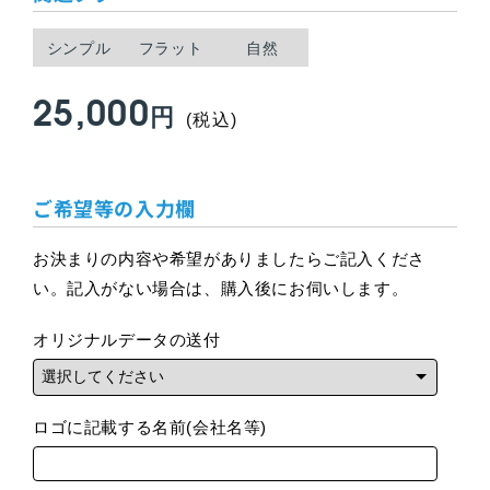
シンプル
フラット
自然
25,000
通
円
(税込)
常
ご希望等の入力欄
価
格
お決まりの内容や希望がありましたらご記入くださ
い。記入がない場合は、購入後にお伺いします。
オリジナルデータの送付
ロゴに記載する名前(会社名等)