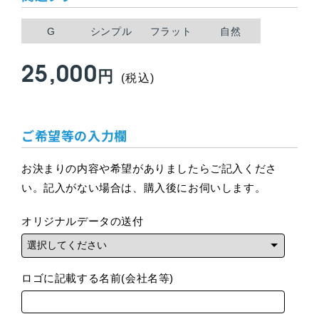
G
シンプル
フラット
自然
25,000
通
円
(税込)
常
ご希望等の入力欄
価
格
お決まりの内容や希望がありましたらご記入くださ
い。記入がない場合は、購入後にお伺いします。
オリジナルデータの送付
ロゴに記載する名前(会社名等)