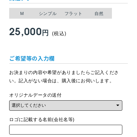
M
シンプル
フラット
自然
25,000
通
円
(税込)
常
ご希望等の入力欄
価
格
お決まりの内容や希望がありましたらご記入くださ
い。記入がない場合は、購入後にお伺いします。
オリジナルデータの送付
ロゴに記載する名前(会社名等)