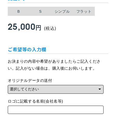
B
S
シンプル
フラット
25,000
通
円
(税込)
常
ご希望等の入力欄
価
格
お決まりの内容や希望がありましたらご記入くださ
い。記入がない場合は、購入後にお伺いします。
オリジナルデータの送付
ロゴに記載する名前(会社名等)