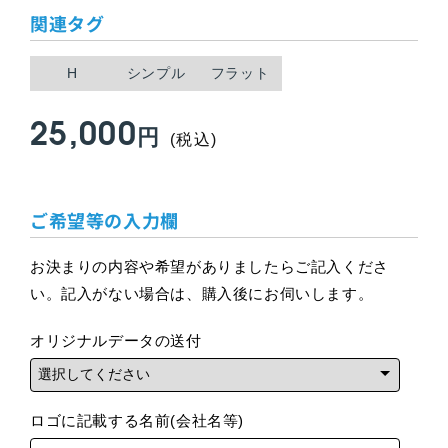
関連タグ
H
シンプル
フラット
25,000
通
円
(税込)
常
ご希望等の入力欄
価
格
お決まりの内容や希望がありましたらご記入くださ
い。記入がない場合は、購入後にお伺いします。
オリジナルデータの送付
ロゴに記載する名前(会社名等)