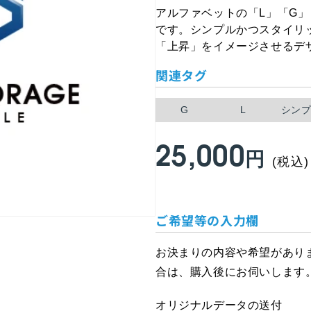
アルファベットの「L」「G
です。シンプルかつスタイリ
「上昇」をイメージさせるデ
関連タグ
G
L
シン
25,000
通
円
(税込)
常
ご希望等の入力欄
価
お決まりの内容や希望があり
格
合は、購入後にお伺いします
オリジナルデータの送付