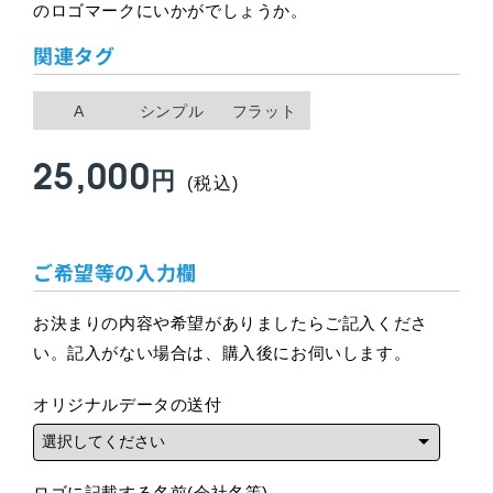
のロゴマークにいかがでしょうか。
関連タグ
A
シンプル
フラット
25,000
通
円
(税込)
常
ご希望等の入力欄
価
格
お決まりの内容や希望がありましたらご記入くださ
い。記入がない場合は、購入後にお伺いします。
オリジナルデータの送付
ロゴに記載する名前(会社名等)